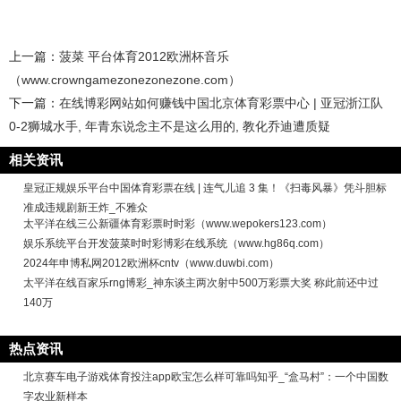
上一篇：
菠菜 平台体育2012欧洲杯音乐
（www.crowngamezonezonezone.com）
下一篇：
在线博彩网站如何赚钱中国北京体育彩票中心 | 亚冠浙江队
0-2狮城水手, 年青东说念主不是这么用的, 教化乔迪遭质疑
相关资讯
皇冠正规娱乐平台中国体育彩票在线 | 连气儿追 3 集！《扫毒风暴》凭斗胆标
准成违规剧新王炸_不雅众
太平洋在线三公新疆体育彩票时时彩（www.wepokers123.com）
娱乐系统平台开发菠菜时时彩博彩在线系统（www.hg86q.com）
2024年申博私网2012欧洲杯cntv（www.duwbi.com）
太平洋在线百家乐rng博彩_神东谈主两次射中500万彩票大奖 称此前还中过
140万
热点资讯
北京赛车电子游戏体育投注app欧宝怎么样可靠吗知乎_“盒马村”：一个中国数
字农业新样本