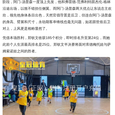
阶段，阿门-汤普森一度顶上先发，他和弗雷德-范弗利特跟杰伦-格林
沿途出场，以致不错担任侧翼。而阿门-汤普森两大优点让东说念主欢
欣，领先他身体条目出色，天然官倡导置是后卫，但连合阿门-汤普森
的身高、臂展和尺寸，永劫期客串锋线也毫无问题，如若跟世俗后卫
对上，上风更是相称显然了。
凭借本场胜利，郑钦文收获185个积分，即时排名升至第24位，而她
此前个人生涯最高排名是25位。郑钦文半决赛将面对库德梅托娃与萨
姆索诺娃之间的胜者。