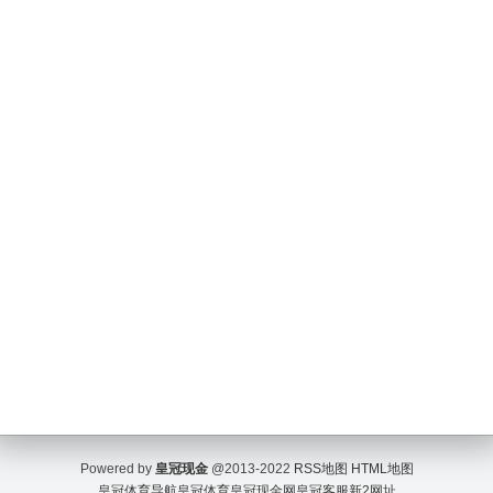
Powered by
皇冠现金
@2013-2022
RSS地图
HTML地图
皇冠体育导航
皇冠体育
皇冠现金网
皇冠客服
新2网址