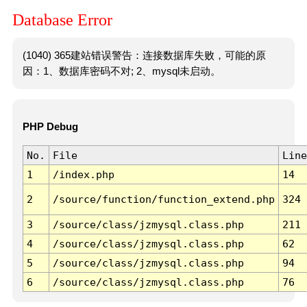
Database Error
(1040) 365建站错误警告：连接数据库失败，可能的原
因：1、数据库密码不对; 2、mysql未启动。
PHP Debug
No.
File
Line
1
/index.php
14
2
/source/function/function_extend.php
324
3
/source/class/jzmysql.class.php
211
4
/source/class/jzmysql.class.php
62
5
/source/class/jzmysql.class.php
94
6
/source/class/jzmysql.class.php
76