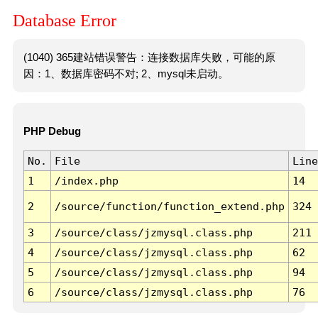
Database Error
(1040) 365建站错误警告：连接数据库失败，可能的原
因：1、数据库密码不对; 2、mysql未启动。
PHP Debug
No.
File
Line
1
/index.php
14
2
/source/function/function_extend.php
324
3
/source/class/jzmysql.class.php
211
4
/source/class/jzmysql.class.php
62
5
/source/class/jzmysql.class.php
94
6
/source/class/jzmysql.class.php
76