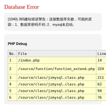
Database Error
(1040) 365建站错误警告：连接数据库失败，可能的原
因：1、数据库密码不对; 2、mysql未启动。
PHP Debug
No.
File
Line
1
/index.php
14
2
/source/function/function_extend.php
324
3
/source/class/jzmysql.class.php
211
4
/source/class/jzmysql.class.php
62
5
/source/class/jzmysql.class.php
94
6
/source/class/jzmysql.class.php
76