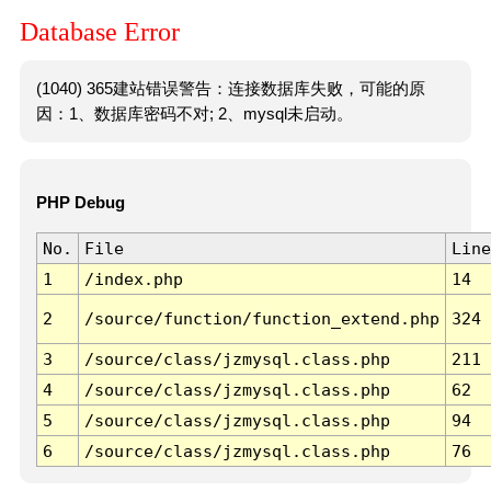
Database Error
(1040) 365建站错误警告：连接数据库失败，可能的原
因：1、数据库密码不对; 2、mysql未启动。
PHP Debug
No.
File
Line
1
/index.php
14
2
/source/function/function_extend.php
324
3
/source/class/jzmysql.class.php
211
4
/source/class/jzmysql.class.php
62
5
/source/class/jzmysql.class.php
94
6
/source/class/jzmysql.class.php
76