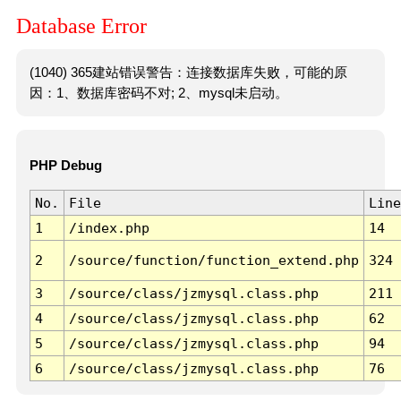
Database Error
(1040) 365建站错误警告：连接数据库失败，可能的原
因：1、数据库密码不对; 2、mysql未启动。
PHP Debug
No.
File
Line
1
/index.php
14
2
/source/function/function_extend.php
324
3
/source/class/jzmysql.class.php
211
4
/source/class/jzmysql.class.php
62
5
/source/class/jzmysql.class.php
94
6
/source/class/jzmysql.class.php
76