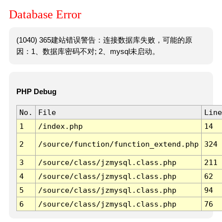
Database Error
(1040) 365建站错误警告：连接数据库失败，可能的原
因：1、数据库密码不对; 2、mysql未启动。
PHP Debug
No.
File
Line
1
/index.php
14
2
/source/function/function_extend.php
324
3
/source/class/jzmysql.class.php
211
4
/source/class/jzmysql.class.php
62
5
/source/class/jzmysql.class.php
94
6
/source/class/jzmysql.class.php
76