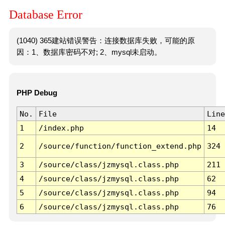
Database Error
(1040) 365建站错误警告：连接数据库失败，可能的原
因：1、数据库密码不对; 2、mysql未启动。
PHP Debug
No.
File
Line
1
/index.php
14
2
/source/function/function_extend.php
324
3
/source/class/jzmysql.class.php
211
4
/source/class/jzmysql.class.php
62
5
/source/class/jzmysql.class.php
94
6
/source/class/jzmysql.class.php
76