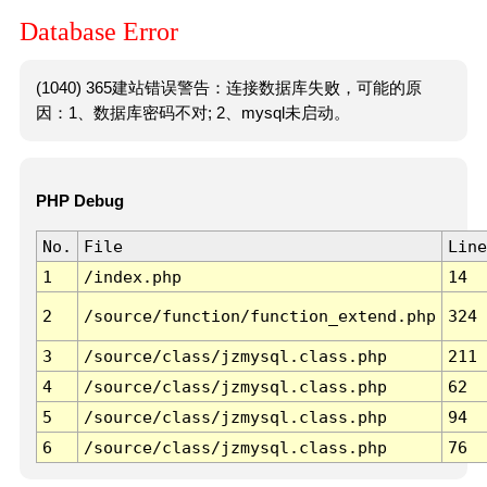
Database Error
(1040) 365建站错误警告：连接数据库失败，可能的原
因：1、数据库密码不对; 2、mysql未启动。
PHP Debug
No.
File
Line
1
/index.php
14
2
/source/function/function_extend.php
324
3
/source/class/jzmysql.class.php
211
4
/source/class/jzmysql.class.php
62
5
/source/class/jzmysql.class.php
94
6
/source/class/jzmysql.class.php
76