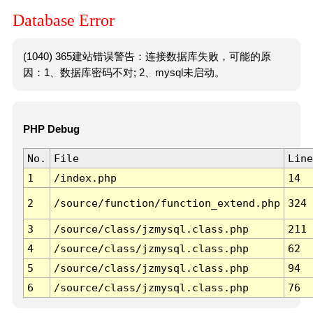
Database Error
(1040) 365建站错误警告：连接数据库失败，可能的原
因：1、数据库密码不对; 2、mysql未启动。
PHP Debug
No.
File
Line
1
/index.php
14
2
/source/function/function_extend.php
324
3
/source/class/jzmysql.class.php
211
4
/source/class/jzmysql.class.php
62
5
/source/class/jzmysql.class.php
94
6
/source/class/jzmysql.class.php
76