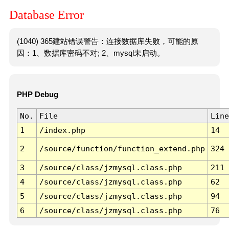
Database Error
(1040) 365建站错误警告：连接数据库失败，可能的原
因：1、数据库密码不对; 2、mysql未启动。
PHP Debug
No.
File
Line
1
/index.php
14
2
/source/function/function_extend.php
324
3
/source/class/jzmysql.class.php
211
4
/source/class/jzmysql.class.php
62
5
/source/class/jzmysql.class.php
94
6
/source/class/jzmysql.class.php
76