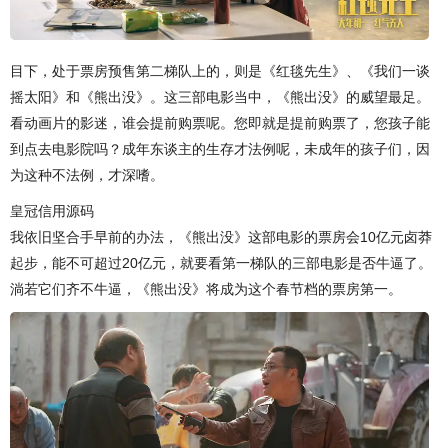
目下，处于票房预售第二梯队上的，则是《红毯先生》、《我们一谈
摇太阳》和《熊出没》。这三部电影当中，《熊出没》的威望最足。
看动画片的影迷，谁会提前购票呢。您即就是提前购票了，您孩子能
到点去电影院吗？成年东谈主的生存才法例呢，未成年的孩子们，因
为这种不法例，才深嗜。
皇冠信用源码
我依旧坚合手早前的办法，《熊出没》这部电影的票房会10亿元卤莽
起步，能不可超过20亿元，就要看第一梯队的三部电影是否牛逼了。
淌若它们齐不牛逼，《熊出没》将成为这个春节档的票房第一。