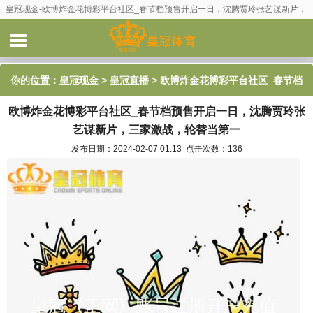
皇冠现金-欧博炸金花博彩平台社区_春节档预售开启一日，沈腾贾玲张艺谋新片，
三家激战，轮替当第一
你的位置：
皇冠现金
>
皇冠直播
> 欧博炸金花博彩平台社区_春节档
欧博炸金花博彩平台社区_春节档预售开启一日，沈腾贾玲张
预售开启一日，沈腾贾玲张艺谋新片，三家激战，轮替当第一
艺谋新片，三家激战，轮替当第一
发布日期：2024-02-07 01:13 点击次数：136