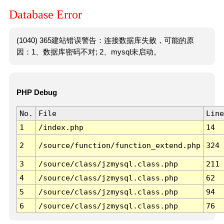
Database Error
(1040) 365建站错误警告：连接数据库失败，可能的原
因：1、数据库密码不对; 2、mysql未启动。
PHP Debug
No.
File
Line
1
/index.php
14
2
/source/function/function_extend.php
324
3
/source/class/jzmysql.class.php
211
4
/source/class/jzmysql.class.php
62
5
/source/class/jzmysql.class.php
94
6
/source/class/jzmysql.class.php
76