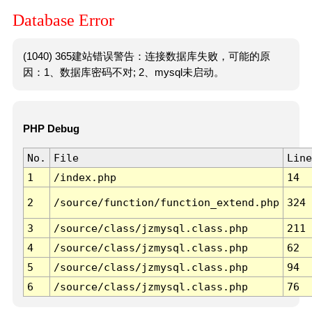
Database Error
(1040) 365建站错误警告：连接数据库失败，可能的原
因：1、数据库密码不对; 2、mysql未启动。
PHP Debug
No.
File
Line
1
/index.php
14
2
/source/function/function_extend.php
324
3
/source/class/jzmysql.class.php
211
4
/source/class/jzmysql.class.php
62
5
/source/class/jzmysql.class.php
94
6
/source/class/jzmysql.class.php
76