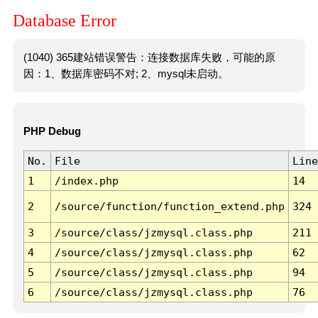
Database Error
(1040) 365建站错误警告：连接数据库失败，可能的原
因：1、数据库密码不对; 2、mysql未启动。
PHP Debug
No.
File
Line
1
/index.php
14
2
/source/function/function_extend.php
324
3
/source/class/jzmysql.class.php
211
4
/source/class/jzmysql.class.php
62
5
/source/class/jzmysql.class.php
94
6
/source/class/jzmysql.class.php
76