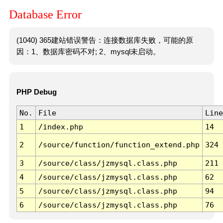
Database Error
(1040) 365建站错误警告：连接数据库失败，可能的原
因：1、数据库密码不对; 2、mysql未启动。
PHP Debug
No.
File
Line
1
/index.php
14
2
/source/function/function_extend.php
324
3
/source/class/jzmysql.class.php
211
4
/source/class/jzmysql.class.php
62
5
/source/class/jzmysql.class.php
94
6
/source/class/jzmysql.class.php
76