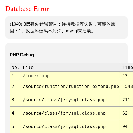
Database Error
(1040) 365建站错误警告：连接数据库失败，可能的原
因：1、数据库密码不对; 2、mysql未启动。
PHP Debug
No.
File
Line
1
/index.php
13
2
/source/function/function_extend.php
1548
3
/source/class/jzmysql.class.php
211
4
/source/class/jzmysql.class.php
62
5
/source/class/jzmysql.class.php
94