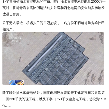
补了青海省抽水蓄能电站的空缺。哇让抽水蓄能电站储能量2000万千
瓦时，将对青海省高比例清洁动力外送和西北电网的安全踏实初始发
达进击作用。
公平游戏最近一桩虚拟丑闻皇冠热议，一名身份不明赌徒暴走输掉巨
额资产。
除了哇让抽水蓄能电站外，国度电网还在青海开工修复玉树和果洛第
二回330千伏闪现工程，以及丁字口750千伏输变电工程，总投资55.3
亿元。