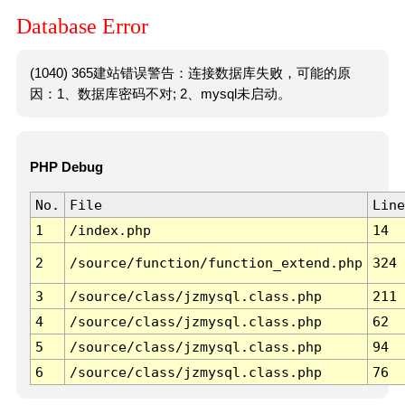
Database Error
(1040) 365建站错误警告：连接数据库失败，可能的原
因：1、数据库密码不对; 2、mysql未启动。
PHP Debug
No.
File
Line
1
/index.php
14
2
/source/function/function_extend.php
324
3
/source/class/jzmysql.class.php
211
4
/source/class/jzmysql.class.php
62
5
/source/class/jzmysql.class.php
94
6
/source/class/jzmysql.class.php
76