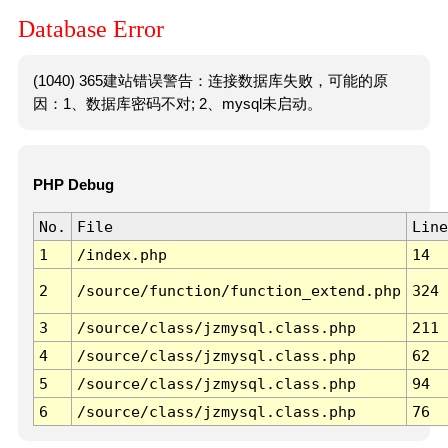
Database Error
(1040) 365建站错误警告：连接数据库失败，可能的原
因：1、数据库密码不对; 2、mysql未启动。
PHP Debug
No.
File
Line
1
/index.php
14
2
/source/function/function_extend.php
324
3
/source/class/jzmysql.class.php
211
4
/source/class/jzmysql.class.php
62
5
/source/class/jzmysql.class.php
94
6
/source/class/jzmysql.class.php
76