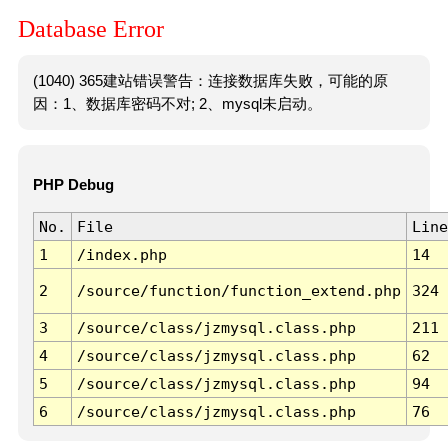
Database Error
(1040) 365建站错误警告：连接数据库失败，可能的原
因：1、数据库密码不对; 2、mysql未启动。
PHP Debug
No.
File
Line
1
/index.php
14
2
/source/function/function_extend.php
324
3
/source/class/jzmysql.class.php
211
4
/source/class/jzmysql.class.php
62
5
/source/class/jzmysql.class.php
94
6
/source/class/jzmysql.class.php
76