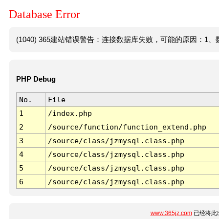
Database Error
(1040) 365建站错误警告：连接数据库失败，可能的原因：1、数
PHP Debug
No.
File
1
/index.php
2
/source/function/function_extend.php
3
/source/class/jzmysql.class.php
4
/source/class/jzmysql.class.php
5
/source/class/jzmysql.class.php
6
/source/class/jzmysql.class.php
www.365jz.com
已经将此