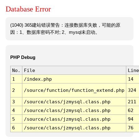
Database Error
(1040) 365建站错误警告：连接数据库失败，可能的原
因：1、数据库密码不对; 2、mysql未启动。
PHP Debug
No.
File
Line
1
/index.php
14
2
/source/function/function_extend.php
324
3
/source/class/jzmysql.class.php
211
4
/source/class/jzmysql.class.php
62
5
/source/class/jzmysql.class.php
94
6
/source/class/jzmysql.class.php
76