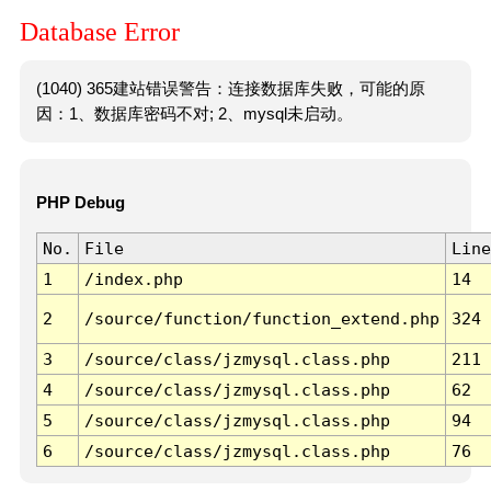
Database Error
(1040) 365建站错误警告：连接数据库失败，可能的原
因：1、数据库密码不对; 2、mysql未启动。
PHP Debug
No.
File
Line
1
/index.php
14
2
/source/function/function_extend.php
324
3
/source/class/jzmysql.class.php
211
4
/source/class/jzmysql.class.php
62
5
/source/class/jzmysql.class.php
94
6
/source/class/jzmysql.class.php
76