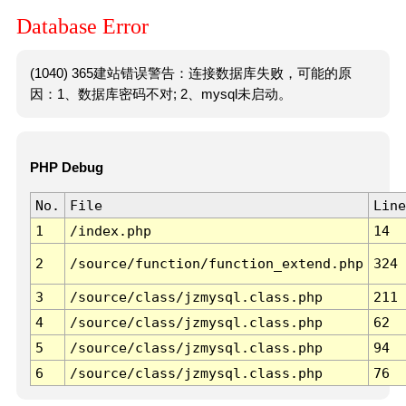
Database Error
(1040) 365建站错误警告：连接数据库失败，可能的原
因：1、数据库密码不对; 2、mysql未启动。
PHP Debug
No.
File
Line
1
/index.php
14
2
/source/function/function_extend.php
324
3
/source/class/jzmysql.class.php
211
4
/source/class/jzmysql.class.php
62
5
/source/class/jzmysql.class.php
94
6
/source/class/jzmysql.class.php
76