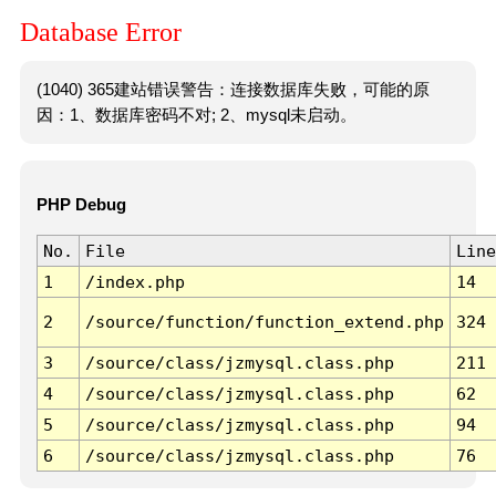
Database Error
(1040) 365建站错误警告：连接数据库失败，可能的原
因：1、数据库密码不对; 2、mysql未启动。
PHP Debug
No.
File
Line
1
/index.php
14
2
/source/function/function_extend.php
324
3
/source/class/jzmysql.class.php
211
4
/source/class/jzmysql.class.php
62
5
/source/class/jzmysql.class.php
94
6
/source/class/jzmysql.class.php
76