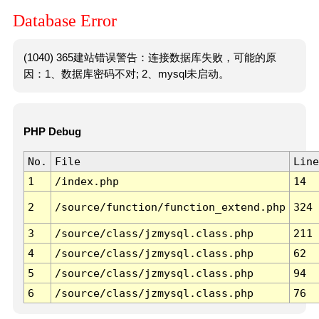
Database Error
(1040) 365建站错误警告：连接数据库失败，可能的原
因：1、数据库密码不对; 2、mysql未启动。
PHP Debug
No.
File
Line
1
/index.php
14
2
/source/function/function_extend.php
324
3
/source/class/jzmysql.class.php
211
4
/source/class/jzmysql.class.php
62
5
/source/class/jzmysql.class.php
94
6
/source/class/jzmysql.class.php
76