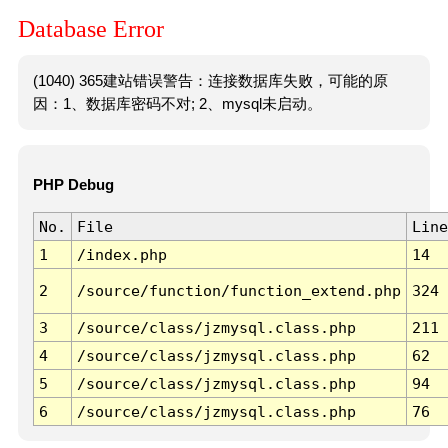
Database Error
(1040) 365建站错误警告：连接数据库失败，可能的原
因：1、数据库密码不对; 2、mysql未启动。
PHP Debug
No.
File
Line
1
/index.php
14
2
/source/function/function_extend.php
324
3
/source/class/jzmysql.class.php
211
4
/source/class/jzmysql.class.php
62
5
/source/class/jzmysql.class.php
94
6
/source/class/jzmysql.class.php
76